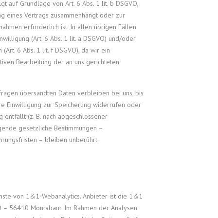
gt auf Grundlage von Art. 6 Abs. 1 lit. b DSGVO,
ung eines Vertrags zusammenhängt oder zur
hmen erforderlich ist. In allen übrigen Fällen
nwilligung (Art. 6 Abs. 1 lit. a DSGVO) und/oder
(Art. 6 Abs. 1 lit. f DSGVO), da wir ein
ktiven Bearbeitung der an uns gerichteten
fragen übersandten Daten verbleiben bei uns, bis
hre Einwilligung zur Speicherung widerrufen oder
 entfällt (z. B. nach abgeschlossener
ngende gesetzliche Bestimmungen –
rungsfristen – bleiben unberührt.
nste von 1&1-Webanalytics. Anbieter ist die 1&1
 D – 56410 Montabaur. Im Rahmen der Analysen