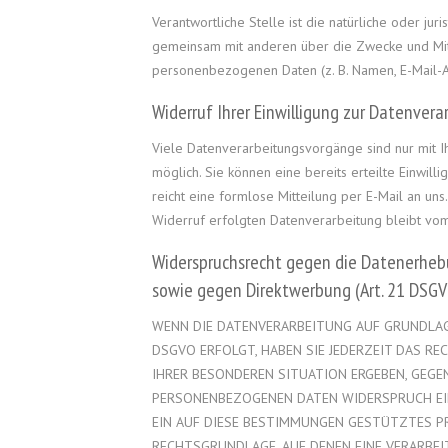
Verantwortliche Stelle ist die natürliche oder juri
gemeinsam mit anderen über die Zwecke und Mit
personenbezogenen Daten (z. B. Namen, E-Mail-Ad
Widerruf Ihrer Einwilligung zur Datenvera
Viele Datenverarbeitungsvorgänge sind nur mit Ih
möglich. Sie können eine bereits erteilte Einwill
reicht eine formlose Mitteilung per E-Mail an uns
Widerruf erfolgten Datenverarbeitung bleibt vom
Widerspruchsrecht gegen die Datenerheb
sowie gegen Direktwerbung (Art. 21 DSGV
WENN DIE DATENVERARBEITUNG AUF GRUNDLAGE V
DSGVO ERFOLGT, HABEN SIE JEDERZEIT DAS REC
IHRER BESONDEREN SITUATION ERGEBEN, GEGEN
PERSONENBEZOGENEN DATEN WIDERSPRUCH EIN
EIN AUF DIESE BESTIMMUNGEN GESTÜTZTES PRO
RECHTSGRUNDLAGE, AUF DENEN EINE VERARBEI