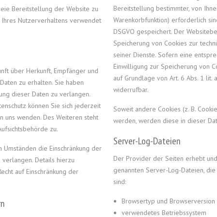
Bereitstellung bestimmter, von Ihne
reie Bereitstellung der Website zu
Warenkorbfunktion) erforderlich sind
 Ihres Nutzerverhaltens verwendet
DSGVO gespeichert. Der Websitebetr
Speicherung von Cookies zur techni
seiner Dienste. Sofern eine entspre
Einwilligung zur Speicherung von Co
unft über Herkunft, Empfänger und
auf Grundlage von Art. 6 Abs. 1 lit.
aten zu erhalten. Sie haben
widerrufbar.
ung dieser Daten zu verlangen.
nschutz können Sie sich jederzeit
Soweit andere Cookies (z. B. Cookie
 uns wenden. Des Weiteren steht
werden, werden diese in dieser Da
Aufsichtsbehörde zu.
Server-Log-Dateien
n Umständen die Einschränkung der
Der Provider der Seiten erhebt und
verlangen. Details hierzu
genannten Server-Log-Dateien, die 
echt auf Einschränkung der
sind:
Browsertyp und Browserversion
rn
verwendetes Betriebssystem