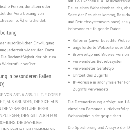
mit 1&1 können u. a. Besucherzahlen
stische Person, die allein oder
Dauer eines Webseitenbesuchs, Absp
tel der Verarbeitung von
Seite der Besucher kommt), Besuch
ressen o. Ä.) entscheidet.
und Betriebssystemversionen) anal
insbesondere folgende Daten:
rbeitung
Referrer (zuvor besuchte Websei
rer ausdrücklichen Einwilligung
angeforderte Webseite oder Dat
igung jederzeit widerrufen. Dazu
Browsertyp und Browserversion
. Die Rechtmäßigkeit der bis zum
verwendetes Betriebssystem
 Widerruf unberührt.
verwendeter Gerätetyp
ung in besonderen Fällen
Uhrzeit des Zugriffs
IP-Adresse in anonymisierter For
O)
Zugriffs verwendet)
ON ART. 6 ABS. 1 LIT. E ODER F
HT, AUS GRÜNDEN, DIE SICH AUS
Die Datenerfassung erfolgt laut 1&1
 DIE VERARBEITUNG IHRER
einzelnen Personen zurückverfolg
ZULEGEN; DIES GILT AUCH FÜR
Webanalytics nicht gespeichert.
FILING. DIE JEWEILIGE
Die Speicherung und Analyse der Dat
TUNG BERUHT, ENTNEHMEN SIE