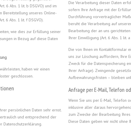
Die Verarbeitung dieser Daten erfol
t. 6 Abs. 1 lit. b DSGVO) und im
sofern Ihre Anfrage mit der Erfüll
en Bereitstellung unseres Online-
Durchführung vorvertraglicher Maßna
t. 6 Abs. 1 lit. f DSGVO).
beruht die Verarbeitung auf unsere
Bearbeitung der an uns gerichteten 
iten, wie dies zur Erfüllung seiner
Ihrer Einwilligung (Art. 6 Abs. 1 li
eisungen in Bezug auf diese Daten
Die von Ihnen im Kontaktformular e
uns zur Löschung auffordern, Ihre 
tung
Zweck für die Datenspeicherung ent
ährleisten, haben wir einen
Ihrer Anfrage). Zwingende gesetz
Hoster geschlossen.
Aufbewahrungsfristen – bleiben unb
ationen
Anfrage per E-Mail, Telefon od
Wenn Sie uns per E-Mail, Telefon o
inklusive aller daraus hervorgeh
hrer persönlichen Daten sehr ernst.
zum Zwecke der Bearbeitung Ihres A
rtraulich und entsprechend der
Diese Daten geben wir nicht ohne Ih
er Datenschutzerklärung.