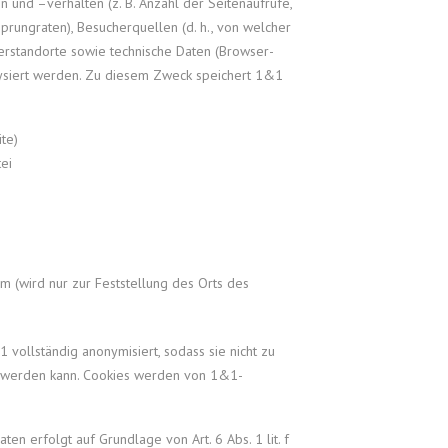
 und –verhalten (z. B. Anzahl der Seitenaufrufe,
rungraten), Besucherquellen (d. h., von welcher
erstandorte sowie technische Daten (Browser-
ysiert werden. Zu diesem Zweck speichert 1&1
te)
ei
m (wird nur zur Feststellung des Orts des
 vollständig anonymisiert, sodass sie nicht zu
t werden kann. Cookies werden von 1&1-
en erfolgt auf Grundlage von Art. 6 Abs. 1 lit. f