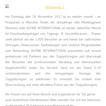
Am Dienstag, den 28. November 2017 ist es wieder soweit – im
Postpalast in München findet die diesjährige mbt Meetingplace
München statt. ALPINE INTERNATIONAL ist wieder dabei!Die Messe
für Entscheidungsträger von Tagungs- & Geschäftsreisen – Planer
zieht jährlich um die 1.000 Besucher an und bietet bei zahlreichen
Vorträgen, Diskussionen, Darbietungen und reichlich Möglichkeiten
zum Networking. ALPINE INTERNATIONAL präsentiert sich erneut
gemeinsam mit Partnern aus der Zugspitzregion und überzeugt
die Besucher mit professioneller Beratung und interessanten
Angeboten!Wir laden Sie herzlich dazu ein am Stand D.19
vorbeizukommen und die einzigartigen Vorzüge der
Zugspitzregion zu entdecken. Es erwartet Sie zudem eine
Überraschung und viele attraktive Preise aus der Zugspitzregion.
Wir freuen uns auf Ihren Besuch und organisieren für Sie gerne
auch kostenfreie Eintrittskarten! Bitte wenden Sie sich bei Interesse
an folgende E-Mailadresse: sales@alpine-int.de